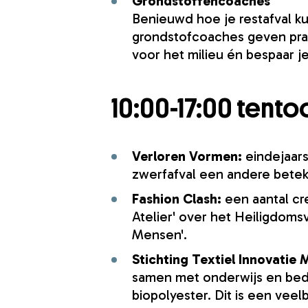
Grondstoffencoaches
Benieuwd hoe je restafval k
grondstofcoaches geven prakt
voor het milieu én bespaar je
10:00-17:00 tent
Verloren Vormen:
eindejaar
zwerfafval een andere beteke
Fashion Clash:
een aantal cr
Atelier' over het Heiligdom
Mensen'.
Stichting Textiel Innovatie 
samen met onderwijs en bedri
biopolyester. Dit is een veel